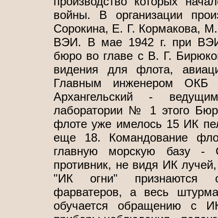
производство которых нача
войны. В организации прои
Сорокина, Е. Г. Кормакова, М
ВЭИ. В мае 1942 г. при ВЭИ
бюро во главе с В. Г. Бирюк
видения для флота, авиац
Главным инженером ОКБ 
Архангельский - ведущи
лаборатории № 1 этого Бюр
флоте уже имелось 15 ИК пе
еще 18. Командование фло
главную морскую базу - С
противник, не видя ИК лучей,
"ИК огни" признаются о
фарватеров, а весь штурма
обучается обращению с ИК