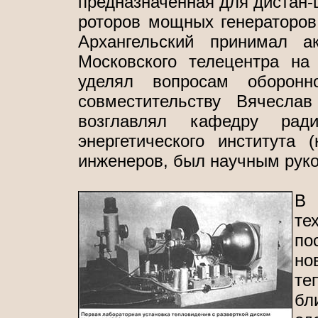
предназначенная для дистан-
роторов мощных генераторов 
Архангельский принимал а
Московского телецентра н
уделял вопросам оборонн
совместительству Вячесла
возглавлял кафедру ради
энергетического института
инженеров, был научным руко
В 
те
по
но
те
б