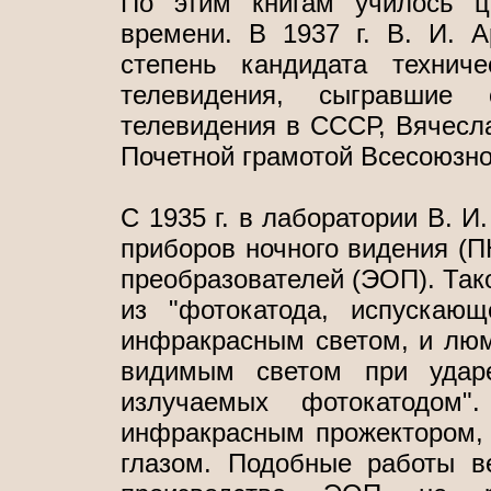
По этим книгам училось ц
времени. В 1937 г. В. И. А
степень кандидата технич
телевидения, сыгравшие
телевидения в СССР, Вячесла
Почетной грамотой Всесоюзно
С 1935 г. в лаборатории В. И
приборов ночного видения (П
преобразователей (ЭОП). Тако
из "фотокатода, испускаю
инфракрасным светом, и люм
видимым светом при ударе
излучаемых фотокатодом"
инфракрасным прожектором, 
глазом. Подобные работы в