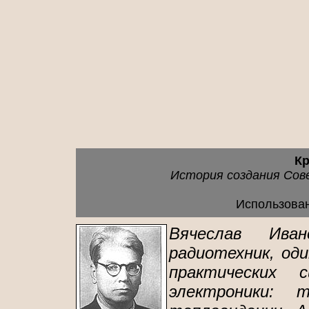
Кр
История создания Сове
Использова
Вячеслав Ива
радиотехник, од
практических 
электроники: 