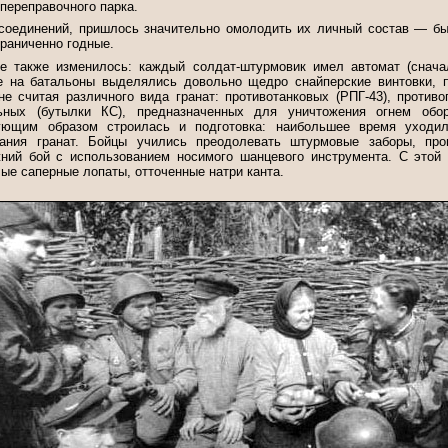
 переправочного парка.
соединений, пришлось значительно омолодить их личный состав — б
граниченно годные.
е также изменилось: каждый солдат-штурмовик имел автомат (сна
е на батальоны выделялись довольно щедро снайперские винтовки, п
е считая различного вида гранат: противотанковых (РПГ-43), противо
ьных (бутылки КС), предназначенных для уничтожения огнем обо
вующим образом строилась и подготовка: наибольшее время уходи
ания гранат. Бойцы учились преодолевать штурмовые заборы, пр
жний бой с использованием носимого шанцевого инструмента. С это
ые саперные лопаты, отточенные натри канта.