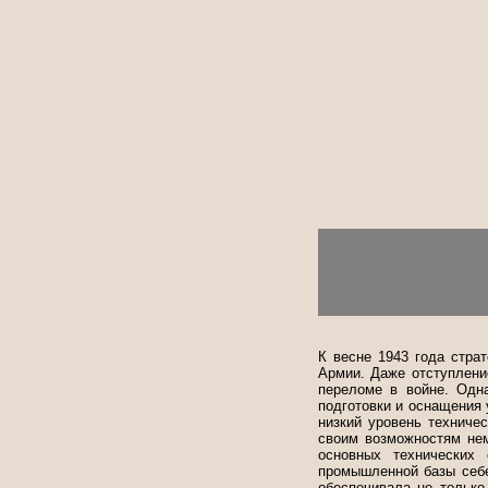
К весне 1943 года стра
Армии. Даже отступление
переломе в войне. Одна
подготовки и оснащения
низкий уровень техниче
своим возможностям нем
основных технических 
промышленной базы себе
обеспечивала не только