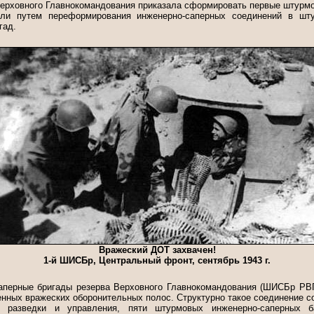
а Верховного Главнокомандования приказала сформировать первые штурм
али путем переформирования инженерно-саперных соединений в шт
гад.
Вражеский ДОТ захвачен!
1-й ШИСБр, Центральный фронт, сентябрь 1943 г.
аперные бригады резерва Верховного Главнокомандования (ШИСБр РВГ
нных вражеских оборонительных полос. Структурно такое соединение со
й разведки и управления, пяти штурмовых инженерно-саперных ба