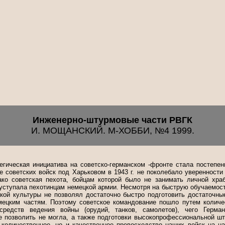
Инженерно-штурмовые части РВГК
И. МОЩАНСКИЙ. М-ХОББИ, №4 1999.
тегическая инициатива на советско-германском -фронте стала постепен
 советских войск под Харьковом в 1943 г. не поколебало уверенности
ко советская пехота, бойцам которой было не занимать личной хра
 уступала пехотинцам немецкой армии. Несмотря на быструю обучаемост
ской культуры не позволял достаточно быстро подготовить достаточные
ецким частям. Поэтому советское командование пошло путем количе
средств ведения войны (орудий, танков, самолетов), чего Герма
 позволить не могла, а также подготовки высокопрофессиональной шт
 количественное, но и качественное превосходство наших войск на н