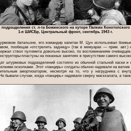
подразделения ст. л-та Божинского на хуторе Палкин Конотопского
1-я ШИСБр, Центральный фронт, сентябрь 1943 г.
урмовом батальоне, его командир капитан М. Цун использовал боевые
авом, пообещав «отстрелить задницу» (так в мемуарах — прим. авт.) 
 держал ствол пулемета довольно высоко, по воспоминаниям очевидцев
 инструкторы-пластуны на показных занятиях в присутствии самого высок
ат штурмовых подразделений состояло из обычной стальной каски и с
елкими осколками. Этот «панцирь» солдаты обычно надевали на ватник
ительным амортизатором, несмотря на то, что у нагрудника с внут
Но бывали случаи, когда «панцирь» надевали сверху маскхалата, а такж