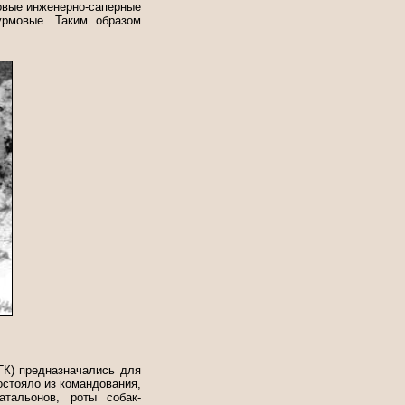
овые инженерно-саперные
урмовые. Таким образом
К) предназначались для
стояло из командования,
тальонов, роты собак-