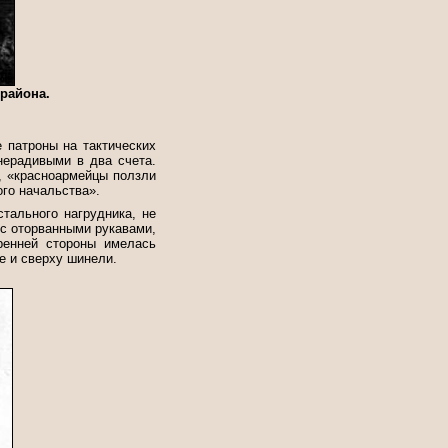
 района.
 патроны на тактических
нерадивыми в два счета.
, «красноармейцы ползли
ого начальства».
тального нагрудника, не
 с оторванными рукавами,
ренней стороны имелась
е и сверху шинели.