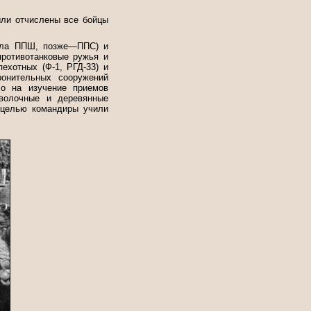
ыли отчислены все бойцы
чала ППШ, позже—ППС) и
ротивотанковые ружья и
пехотных (Ф-1, РГД-33) и
ронительных сооружений
ло на изучение приемов
оволочные и деревянные
й целью командиры учили