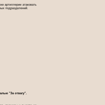
жке артиллерии атаковать
овых подразделений.
лью "За отвагу".