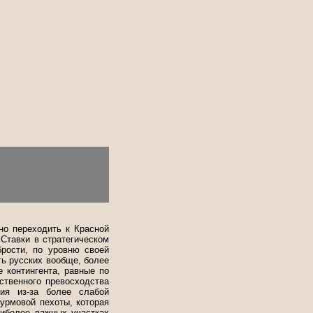
но переходить к Красной
 Ставки в стратегическом
брости, по уровню своей
ь русских вообще, более
 контингента, равные по
ственного превосходства
ния из-за более слабой
урмовой пехоты, которая
аиболее важных участках