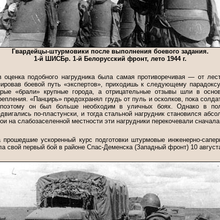
Гвардейцы-штурмовики после выполнения боевого задания.
1-й ШИСБр. 1-й Белорусский фронт, лето 1944 г.
 оценка подобного нагрудника была самая противоречивая — от лес
зировав боевой путь «экспертов», приходишь к следующему парадоксу
орые «брали» крупные города, а отрицательные отзывы шли в основ
епления. «Панцирь» предохранял грудь от пуль и осколков, пока солда
 поэтому он был больше необходим в уличных боях. Однако в по
двигались по-пластунски, и тогда стальной нагрудник становился абсо
бои на слабозаселенной местности эти нагрудники перекочевали сначала
а прошедшие ускоренный курс подготовки штурмовые инженерно-сапе
а свой первый бой в районе Спас-Деменска (Западный фронт) 10 августа