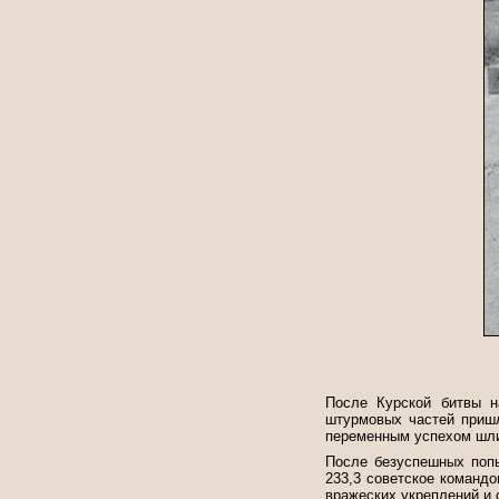
После Курской битвы н
штурмовых частей пришл
переменным успехом шли
После безуспешных попы
233,3 советское команд
вражеских укреплений и 