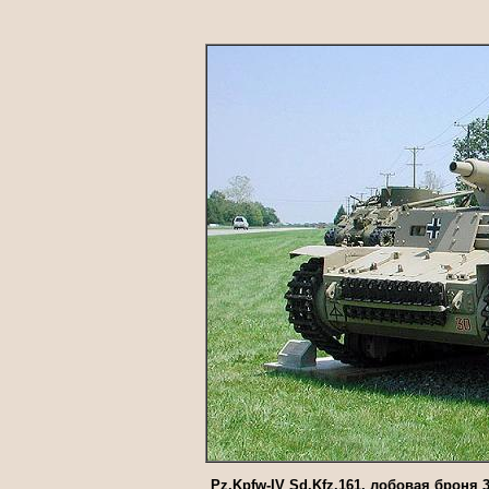
Pz.Kpfw-IV Sd.Kfz.161, лобовая броня 30