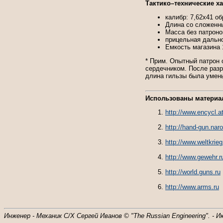
Тактико–технические х
калибр: 7,62х41 обр
Длина со сложенн
Масса без патроно
прицельная дально
Емкость магазина 
* Прим. Опытный патрон о
сердечником. После раз
длина гильзы была умен
Использованы материа
http://www.encycl.at
http://hand-gun.naro
http://www.weltkrieg
http://www.gewehr.r
http://world.guns.ru
http://www.arms.ru
Инженер - Механик С/Х Сергей Иванов © "The Russian Engineering". - И