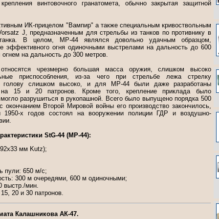
крепления винтовочного гранатомета, обычно закрытая защитной
ктивным ИК-прицелом "Вампир" а также специальным кривоствольным
orsatz J, предназначенным для стрельбы из танков по противнику в
танка. В целом, МР-44 являлся довольно удачным образцом,
е эффективного огня одиночными выстрелами на дальность до 600
 огнем на дальность до 300 метров.
относятся чрезмерно большая масса оружия, слишком высоко
ьные приспособления, из-за чего при стрельбе лежа стрелку
ь голову слишком высоко, и для МР-44 были даже разработаны
 на 15 и 20 патронов. Кроме того, крепление приклада было
 могло разрушиться в рукопашной. Всего было выпущено порядка 500
 с окончанием Второй Мировой войны его производство закончилось,
 1950-х годов состоял на вооружении полиции ГДР и воздушно-
вии.
рактеристики StG-44 (МР-44):
,92х33 мм Kutz);
 пули: 650 м/с;
сть: 300 м очередями, 600 м одиночными;
0 выстр./мин.
15, 20 и 30 патронов.
мата Калашникова АК-47.