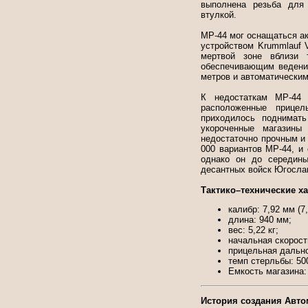
выполнена резьба для 
втулкой.
МР-44 мог оснащаться а
устройством Krummlauf V
мертвой зоне вблизи 
обеспечивающим ведени
метров и автоматическим
К недостаткам МР-44 
расположенные прицел
приходилось поднимат
укороченные магазины
недостаточно прочным и
000 вариантов МР-44, и
однако он до середины
десантных войск Югосла
Тактико–технические ха
калибр: 7,92 мм (7
длина: 940 мм;
вес: 5,22 кг;
начальная скорость
прицельная дально
темп стерльбы: 50
Емкость магазина: 
История создания Авто