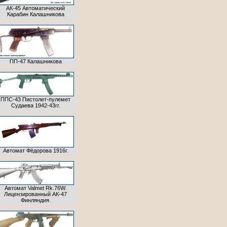
АК-45 Автоматический
Карабин Калашникова
ПП-47 Калашникова
ППС-43 Пистолет-пулемет
Судаева 1942-43гг.
Автомат Фёдорова 1916г.
Автомат Valmet Rk.76W.
Лицензированный АК-47
Финляндия.