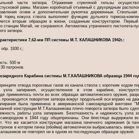
льной части затвора. Отражение стреляной гильзы осуществл
спусковой рамы. Магазин коробчатый отъемный с двухрядным располо
правления огнем и дополнительная рукоятка деревянные. Ствольная 
ый торец кожуха ствола выполняет функцию дульного тормоза-компен
ляется вторым образцом в жизни, созданным конструктором. Первый 
о станции Матай, не сохранился. Автоматика утраченного пистолета-пу
ого затвора.
арактеристики 7,62-мм ПП системы М.Т. КАЛАШНИКОВА 1942г.:
обр. 1930 г.;
сть: 500 м
 30 патронов.
мозарядного Карабина системы М.Т.КАЛАШНИКОВА образеца 1944 год
принципе отвода пороховых газов из канала ствола с коротким ходом по
во узла запирания, осуществленное в этом карабине, констру
е применялось почти во всех образцах автоматического оружия, разра
 производится поворотом затвора вокруг продольной оси вправо на дв
запирания была применена в американской самозарядной винтовке "М
ванной конструкции М.Т.Калашникова плечо поворота затвора было сдел
ежность работы узла запирания. Безотказность и надежность узла за
-самородком в 1944 году общепризнаны. Они блестяще выдержали вс
т. Что же касается конструкции магазина пачечного заряжания (в пачк
тронов в котором пачка (обойма) автоматически выбрасывалась вверх 
.Калашников не повторял ни в одном из последующих образцов оружия.