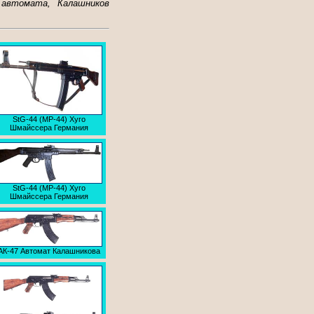
 автомата, Калашников
StG-44 (МР-44) Хуго
Шмайссера Германия
StG-44 (МР-44) Хуго
Шмайссера Германия
АК-47 Автомат Калашникова