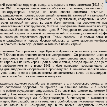
ий русский конструктор, создатель первого в мире автомата (1916 г.)
ле 1920 г. впервые теоретически обосновал, а затем, совместно с
 конструкторами создал на базе своего автомата опытные
, авиационные, противоаэропланный (зенитный), танковый и станковый 
ции была реализована на практике В.А.Дегтяревым, создавшим на базе
один танковый пулемет, которые были приняты на вооружение на
отечественных конструкторов, Михаил Тимофеевич Калашников во втор
аксимальной степени реализовал идею В.Г.Федорова об унификации авт
ла нашей стране огромный экономический и производственный эффек
ых образцов стрелкового оружия. Таким образом, не только сама и
ные разработки и первые боевые образцы, а также широкая унифика
на практике была осуществлена только в нашей стране.
Калашников был призван в ряды Красной Армии, окончил школу механико
М.Т.Калашников проявил себя как изобретатель. Он разработал инерци
а выстрелов из танковой пушки, изготовил специальное приспособл
и стрельбы из него через щели в башне танка, создал прибор для учет
м изобретением он в июне 1941 г. был направлен командующим о
рад для внедрения изобретения в производство. С началом Великой оте
участвовал в боях с фашистскими захватчиками в качестве командира та
рянском он был тяжело ранен и контужен.
лашников задумал разработать и изготовить для советского солдата пи
 по состоянию здоровья, он приехал на станцию Матай и в маст
й по работе осуществил задуманное. С готовым пистолетом-пулеметом 
ма-Ату. Секретарь компартии Казахстана Кайшигулов направил изобрета
иационный институт им. С.Орджоникидзе. В институте, в мастерски
иации, был разработан и изготовлен второй образец пистолета-пулемет
ли на отзыв в г. Самарканд где в то время находилась Артилл