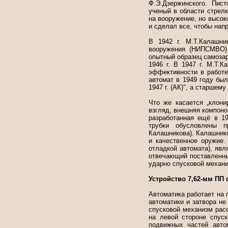
Ф.Э.Дзержинского. Пис
ученый в области стрел
на вооружение, но высок
и сделал все, чтобы напр
В 1942 г. М.Т.Калашни
вооружения (НИПСМВО) 
опытный образец самозар
1946 г. В 1947 г. М.Т.
эффективности в работе
автомат в 1949 году бы
1947 г. (АК)", а старшем
Что же касается „клон
взгляд, внешняя компоно
разработанная ещё в 19
трубки обусловлены п
Калашникова). Калашнико
и качественное оружие.
отладкой автомата), яв
отвечающий поставленны
ударно спусковой механи
Устройство 7,62-мм ПП
Автоматика работает на 
автоматики и затвора не
спусковой механизм рас
на левой стороне спус
подвижных частей авто