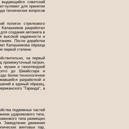
я выдающийся советский
ет-пулемет для принятия
яда технических вопросов
ий полигон стрелкового
 Калашников разработал
 для создания автомата в
ря высокой надежности и
таниях. После доработки
мат Калашникова образца
ия первой степени.
йствительно, на первый
од промежуточный патрон,
а, мушки и газоотводной
адолго до Шмайссера и
аздо более технологичное
имавшейся разработкой и
шений в единый образец,
риканского "Гаранда", а
ройства подвижных частей
анизм ударникового типа,
лажкового типа размещен
я. Замедление движения
пических винтовых пар,