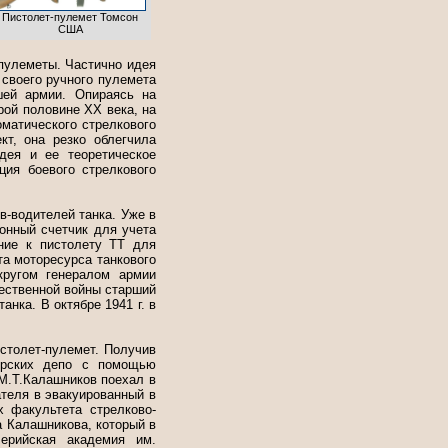
Пистолет-пулемет Томсон
США
пулеметы. Частично идея
 своего ручного пулемета
шей армии. Опираясь на
ой половине XX века, на
оматического стрелкового
т, она резко облегчила
дея и ее теоретическое
ция боевого стрелкового
в-водителей танка. Уже в
онный счетчик для учета
ение к пистолету ТТ для
а моторесурса танкового
кругом генералом армии
чественной войны старший
нка. В октябре 1941 г. в
столет-пулемет. Получив
ерских депо с помощью
М.Т.Калашников поехал в
теля в эвакуированный в
х факультета стрелково-
а Калашникова, который в
ерийская академия им.