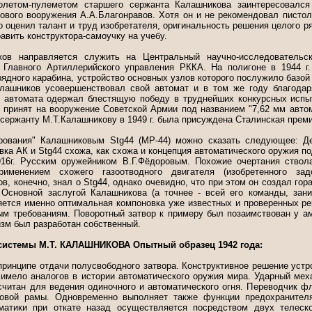
толетом-пулеметом старшего сержанта Калашникова заинтересовалс
кового вооружения А.А.Благонравов. Хотя он и не рекомендовал пистол
о оценил талант и труд изобретателя, оригинальность решения целого р
авить конструктора-самоучку на учебу.
ков направляется служить на Центральный научно-исследовательск
Главного Артиллерийского управления РККА. На полигоне в 1944 г.
ядного карабина, устройство основных узлов которого послужило базой
Калашников усовершенствовал свой автомат и в том же году благода
 автомата одержал блестящую победу в труднейших конкурсных испы
л принят на вооружение Советской Армии под названием "7,62 мм авто
у сержанту М.Т.Калашникову в 1949 г. была присуждена Сталинская прем
ирования" Калашниковым Stg44 (МР-44) можно сказать следующее: Де
вка АК и Stg44 схожа, как схожа и концепция автоматического оружия п
16г. Русским оружейником В.Г.Фёдоровым. Похожие очертания ствол
рименением схожего газоотводного двигателя (изобретенного з
в, конечно, знал о Stg44, однако очевидно, что при этом он создал гор
 Основной заслугой Калашникова (а точнее - всей его команды, зан
ляется именно оптимальная компоновка уже известных и проверенных ре
м требованиям. Поворотный затвор к примеру был позаимствован у аме
зм был разработан собственный.
 системы М.Т. КАЛАШНИКОВА Опытный образец 1942 года:
принципе отдачи полусвободного затвора. Конструктивное решение уст
 имело аналогов в истории автоматического оружия мира. Ударный мех
считан для ведения одиночного и автоматического огня. Переводчик ф
ковой рамы. Одновременно выполняет также функции предохранител
матики при откате назад осуществляется посредством двух телеско