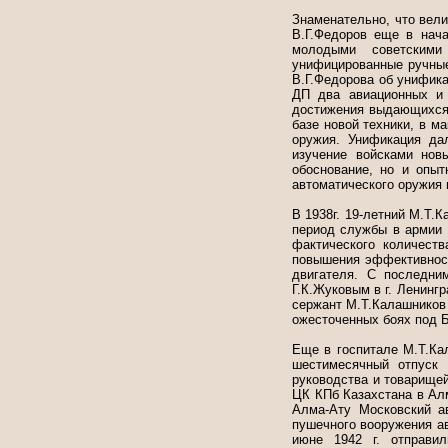
Знаменательно, что велик
В.Г.Федоров еще в нача
молодыми советскими
унифицированные ручные
В.Г.Федорова об унифика
ДП два авиационных и 
достижения выдающихся 
базе новой техники, в м
оружия. Унификация да
изучение войсками нов
обоснование, но и опыт
автоматического оружия 
В 1938г. 19-летний М.Т.
период службы в армии 
фактического количеств
повышения эффективност
двигателя. С последни
Г.К.Жуковым в г. Ленинг
сержант М.Т.Калашников 
ожесточенных боях под Б
Еще в госпитале М.Т.Ка
шестимесячный отпуск
руководства и товарище
ЦК КПб Казахстана в Ал
Алма-Ату Московский ав
пушечного вооружения ав
июне 1942 г. отправи