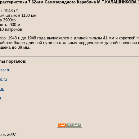
арактеристики 7,62-мм Самозарядного Карабина М.Т.КАЛАШНИКОВА 1
. 1943 г.*;
ым штыком 1130 мм
в 3900гр.
сть: 900 м
10 патронов
бр. 1943 г. до 1948 года выпускался с длиной гильзы 41 мм и короткой
работки более длинной пули со стальным сердечником для обеспечения
ьшена до 39 мм.
лы порталов:
sar.ru
d.ru
.ru
u
юнь 2007.