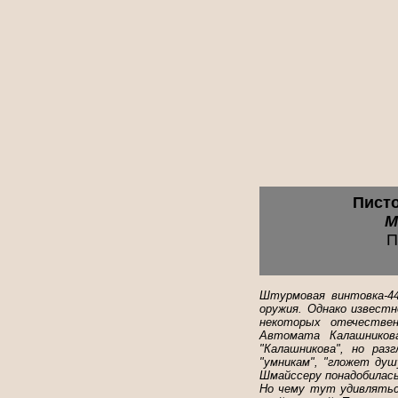
Писто
M
П
Штурмовая винтовка-44
оружия. Однако известн
некоторых отечествен
Автомата Калашникова
"Калашникова", но раз
"умникам", "гложет душ
Шмайссеру понадобилась 
Но чему тут удивлятьс