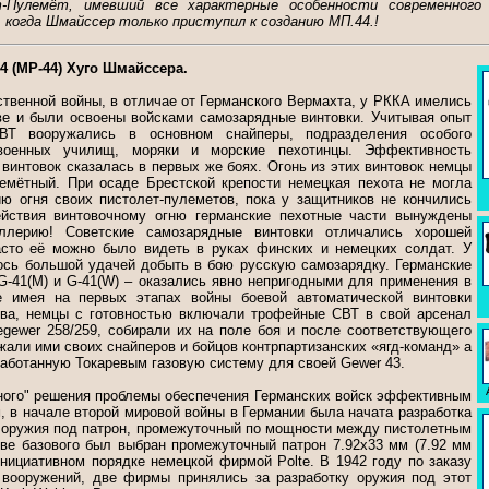
-Пулемёт, имевший все характерные особенности современного
, когда Шмайссер только приступил к созданию MП.44.!
4 (МР-44) Хуго Шмайссера.
твенной войны, в отличае от Германского Вермахта, у РККА имелись
ве и были освоены войсками самозарядные винтовки. Учитывая опыт
ВТ вооружались в основном снайперы, подразделения особого
 военных училищ, моряки и морские пехотинцы. Эффективность
винтовок сказалась в первых же боях. Огонь из этих винтовок немцы
емётный. При осаде Брестской крепости немецкая пехота не могла
ию огня своих пистолет-пулеметов, пока у защитников не кончились
ействия винтовочному огню германские пехотные части вынуждены
иллерию! Советские самозарядные винтовки отличались хорошей
сто её можно было видеть в руках финских и немецких солдат. У
ось большой удачей добыть в бою русскую самозарядку. Германские
G-41(M) и G-41(W) – оказались явно непригодными для применения в
не имея на первых этапах войны боевой автоматической винтовки
тва, немцы с готовностью включали трофейные СВТ в свой арсенал
egewer 258/259, собирали их на поле боя и после соответствующего
жали ими своих снайперов и бойцов контрпартизанских «ягд-команд» а
аботанную Токаревым газовую систему для своей Gewer 43.
вного" решения проблемы обеспечения Германских войск эффективным
 в начале второй мировой войны в Германии была начата разработка
о оружия под патрон, промежуточный по мощности между пистолетным
тве базового был выбран промежуточный патрон 7.92x33 мм (7.92 мм
инициативном порядке немецкой фирмой Polte. В 1942 году по заказу
 вооружений, две фирмы принялись за разработку оружия под этот