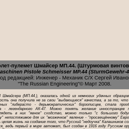
лет-пулемет Шмайсер MП.44. (Штурмовая винтов
aschinen Pistole Schmeisser MP.44 (SturmGewehr-4
од редакцией: Инженер - Механик С/Х Сергей Ивано
"The Russian Engineering"© Март 2008.
 Шмайсерa (MП.44.), оказалась одной из немногих удачных образцов
ость она получила не за свои "выдающиеся" качества, а за то, что
ных "либерасто - дерьмократических" борзописцев, стала проо
 - легендарного АК-47. Можно понять желание инностранцев 
глядеть в них "явное" сходство, можно только "с большого бод
у" непостяжимое для их "мозжечков" явление - "просвещённому" Евр
целая жизнь на создание того, что Русский "недоучка" Калашников соз
я, ведь первый в мире автомат, был создан в 1916 году Русским ор