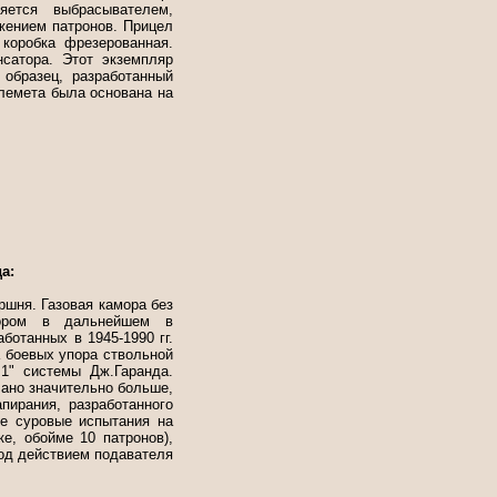
яется выбрасывателем,
жением патронов. Прицел
коробка фрезерованная.
сатора. Этот экземпляр
образец, разработанный
лемета была основана на
а:
ршня. Газовая камора без
ктором в дальнейшем в
ботанных в 1945-1990 гг.
а боевых упора ствольной
1" системы Дж.Гаранда.
ано значительно больше,
пирания, разработанного
е суровые испытания на
е, обойме 10 патронов),
под действием подавателя