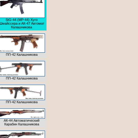
StG-44 (МР-44) Хуго
Шмайссера и АК-47 Автомат
Калашникова
ПП-42 Калашникова
ПП-42 Калашникова
ПП-42 Калашникова
АК-44 Автоматический
Карабин Калашникова