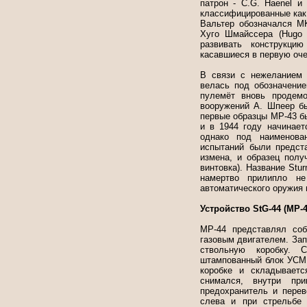
патрон - C.G. Haenel и
классифицированные как 
Вальтер обозначался MK
Хуго Шмайссера (Hugo 
развивать конструкци
касавшиеся в первую оч
В связи с нежеланием Г
велась под обозначением
пулемёт вновь продемо
вооружений А. Шпеер бы
первые образцы МР-43 б
и в 1944 году начинает
однако под наименова
испытаний были предст
измена, и образец полу
винтовка). Название Stu
намертво прилипло н
автоматического оружия 
Устройство StG-44 (МР-4
МР-44 представлял соб
газовым двигателем. Зап
ствольную коробку. 
штампованный блок УСМ 
коробке и складываетс
снимался, внутри при
предохранитель и перев
слева и при стрельбе 