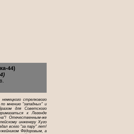
ка-44)
4)
в.
 немецкого стрелкового
 по мнению "западных" и
бразом для Советского
примазаться к Легенде
уна"! Отечественным-же
опейскому инженеру Хуго
дал всего "за пару" лет!
ужейником Фёдоровым, а