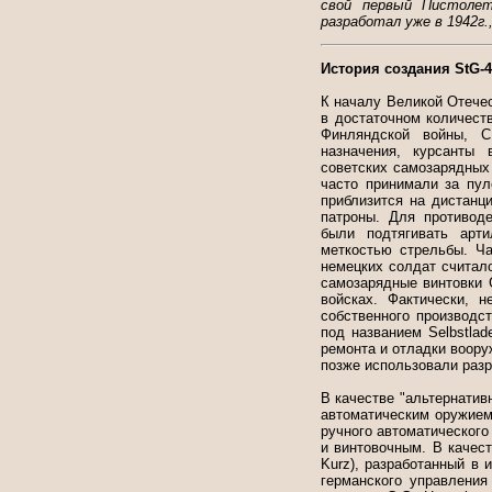
свой первый Пистолет
разработал уже в 1942г.
История создания StG-4
К началу Великой Отечес
в достаточном количест
Финляндской войны, С
назначения, курсанты
советских самозарядных 
часто принимали за пул
приблизится на дистанц
патроны. Для противод
были подтягивать арт
меткостью стрельбы. Ча
немецких солдат считал
самозарядные винтовки 
войсках. Фактически, 
собственного производс
под названием Selbstlad
ремонта и отладки воору
позже использовали разр
В качестве "альтернати
автоматическим оружием,
ручного автоматическог
и винтовочным. В качес
Kurz), разработанный в 
германского управления