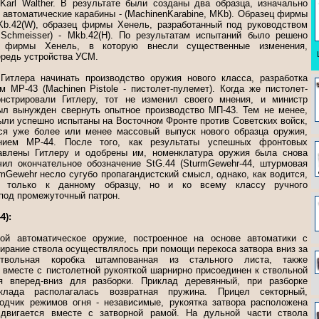
 Karl Walther. В результате были созданы два образца, изначально
автоматические карабины - (MachinenKarabine, MKb). Образец фирмы
b.42(W), образец фирмы Хенель, разработанный под руководством
Schmeisser) - Mkb.42(H). По результатам испытаний было решено
ю фирмы Хенель, в которую внесли существенные изменения,
ередь устройства УСМ.
итлера начинать производство оружия нового класса, разработка
 MP-43 (Machinen Pistole - пистолет-пулемет). Когда же пистолет-
нстрировали Гитлеру, тот не изменил своего мнения, и министр
л вынужден свернуть опытное производство МП-43. Тем не менее,
ыли успешно испытаны на Восточном Фронте против Советских войск,
ся уже более или менее массовый выпуск нового образца оружия,
нием МР-44. После того, как результаты успешных фронтовых
авлены Гитлеру и одобрены им, номенклатура оружия была снова
чил окончательное обозначение StG.44 (SturmGewehr-44, штурмовая
rmGewehr несло сугубо пропагандистский смысл, однако, как водится,
е только к данному образцу, но и ко всему классу ручного
под промежуточный патрон.
4):
ой автоматическое оружие, построенное на основе автоматики с
ирание ствола осуществлялось при помощи перекоса затвора вниз за
Ствольная коробка штампованная из стального листа, также
вместе с пистолетной рукояткой шарнирно присоединен к ствольной
я вперед-вниз для разборки. Приклад деревянный, при разборке
клада располагалась возвратная пружина. Прицел секторный,
одчик режимов огня - независимые, рукоятка затвора расположена
двигается вместе с затворной рамой. На дульной части ствола