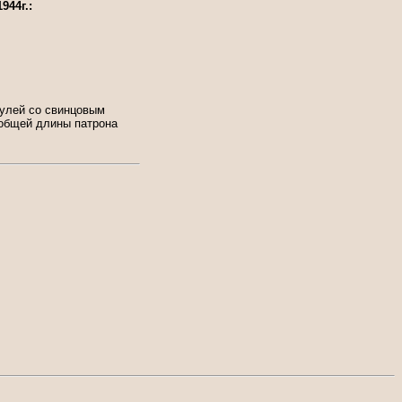
944г.:
 пулей со свинцовым
 общей длины патрона