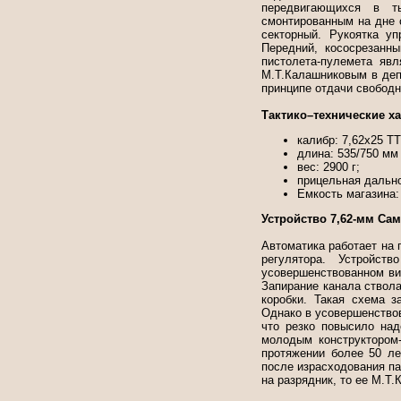
передвигающихся в ты
смонтированным на дне 
секторный. Рукоятка у
Передний, кососрезанн
пистолета-пулемета яв
М.Т.Калашниковым в деп
принципе отдачи свободн
Тактико–технические х
калибр: 7,62х25 ТТ 
длина: 535/750 мм
вес: 2900 г;
прицельная дально
Емкость магазина:
Устройство 7,62-мм Са
Автоматика работает на 
регулятора. Устройст
усовершенствованном вид
Запирание канала ствола
коробки. Такая схема 
Однако в усовершенство
что резко повысило над
молодым конструктором
протяжении более 50 ле
после израсходования па
на разрядник, то ее М.Т