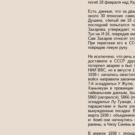
погиб 18 февраля над Ха
Есть данные, что за два
около 30 японских сам
Душина, сбитый им 18 
последний попытался п
Захарова, утверждает, ч
Тун на И-16, повредив е
Сам Захаров относит этот
При перегонке его в СС
повредив левую руку.
Не исключено, что речь 
доставили в СССР друг
потерпел аварию и был 
НИИ ВВС, но в августе 1
1938 г. начались ожесто
войск направили закончи
7-й эскадрильи У Жулю,
Ханьчжуан в провинции
тайваньским данным, бы
5860 (загорелся), 5866 
эскадрильи Лу Гуанцю,
парашютами и были уни
вынужденные посадки. В
марта 1938 г. объединен
кг бомб они наткнулись
ранены, а Чжоу Синянь 
В апреле 1938 г. япон