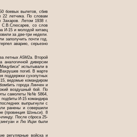
250 боевых вылетов, сбив
 22 летчика. По словам
Захаров. Летом 1938 г.
 С.В.Слюсарев, со слов
на И-15 и молодой китаец
овили за две-три недели.
гли заполучить почти год.
терпел аварию, серьезно
два летных А5М2а. Второй
а аналогичной диверсии
"Мицубиси" испытывали в
 Вахрушев погиб. В марте
для поддержки сухопутных
И-15, ведомые командиром
бомбить города Линчен и
окий воздушный бой. По
сбиты самолеты №№ 5864,
и подбиты И-15 командира
последних выпрыгнули с
ыли ранены и совершили
е (провинция Шэньси). 8
нлинду. После сброса 25-
Цзингуан и Лю Ицзи были
ие регулярные войска и