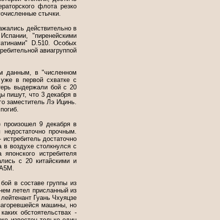
ераторского флота резко
гочисленные стычки.
сражались действительно в
Испании, "пиренейскими
уатинами" D.510. Особых
требительной авиагруппой
м данным, в "численном
 уже в первой схватке с
терь выдержали бой с 20
ы пишут, что 3 декабря в
го заместитель Лэ Ицинь.
погиб.
) произошел 9 декабря в
 недостаточно прочным.
 истребитель достаточно
 в воздухе столкнулся с
 японского истребителя
лись с 20 китайскими и
 А5М.
бой в составе группы из
 нем летел присланный из
 лейтенант Гуань Чхуяцзе
загоревшейся машины, но
каких обстоятельствах -
око известен только один