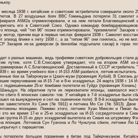
нькоу.
 месяца 1938 г. китайские и советские истребители совершили около 
олетов. В 27 воздушных боях ВВС Гоминьдана потеряли 31 самолет и
февраля А5М2а отремонтировали, и на нем летали Благовещенский и 
ерегнать его в Советский Союз. Однако командир бомбардировщиков
то японца, чей "тип 96" позже отремонтировали, "приземлили" Захаров 
му мотор, причем еще в первых числах февраля 1938 г. Самолет восстан
 эпизод ближе к лету 1938 г., а за "типом 96" они гонялись, но не мо
СР Захаров из-за диверсии (в бензобак подсыпали сахар) в горах по
идет о разных машинах, ведь трофеями советских добровольцев стали 
им путем, хотя С.В.Слюсарев утверждает, что на втором А5М из-з
травмирован А.С.Благовещенский. Доставленный в СССР истребитель 
939 г. во время учебного боя с И-153 А5М разбился, летчик-испытатель
ченные бои за Тайэрчжуан и Цзаоч-жуан (провинция Хубэй). В Сяогань 
вшие переучивание на И-15 7-ю и 8-ю эскадрильи. 24 марта 1938 г. 14 
 с подвешенными 25-кг бомбами полетели из Гуйдэ (провинция Хэнань) 
 Шаньдун. На обратном пути их перехватили японцы, завязался жест
ло сбито 6 японских самоле- тов. У китайцев в 7-й эскадрилье были 
(пошел на вынужденную и сел на пшеничное поле). В 8-й эскадрилье был
 ею заместителя Хэ Синя (№ 5911) и летчика Мо Сю (№ 5913). Двое 
чтожены японцами. Помимо этого, летчики Хуан Минсян и Пикап б
 это же время 17-ю и 25-ю эскадрилью на И-15 сосредоточили в Сиан
ная группа И-15 из двух эскадрилий вылетела из Сианя на штурмовку Фэ
 на японцев. Летчиков Сун Гуачэна и Ло Чуньтуна сбили, летчики Лю 
выпрыгнул с парашютом.
цы потерпели большое поражение в битве под Тайерчжуаном. Китайск