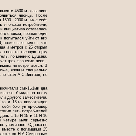
 высоте 4500 м оказались
оявиться японцы. После
 1500 - 2000 м ниже себя
 японские истребители,
 и инициатива оставалась
 его словам, прошил один
к попытался уйти от них
, позже выяснилось, что
нца и метров с 25 открыл
лал неестественную горку
итель, по мнению Душина,
четырех японских асов -
 имена не встречаются. В
озже, японцы специально
но стал А.С.Зингаев, но
посчитали сби-1Ь1ми два
нившего Усииде на посту
ли другого заместителя,
го и 13-го авиаотрядов
я себя бою унтер-офицер
тожил пять истребителей
день с 15 И-15 и 11 И-16
е четыре были серьезно
 не упоминают. Однако по
 вместе с погибшими 25
месте со Н.А.Смирновым