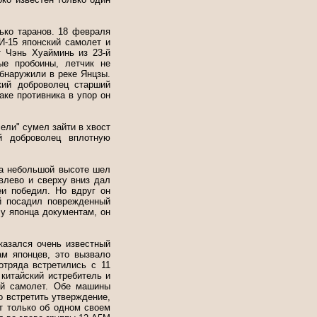
ько таранов. 18 февраля
И-15 японский самолет и
т Чэнь Хуайминь из 23-й
ые пробоины, летчик не
бнаружили в реке Янцзы.
кий доброволец старший
аке противника в упор он
ели" сумел зайти в хвост
й доброволец вплотную
На небольшой высоте шел
 влево и сверху вниз дал
еи победил. Но вдруг он
ай посадил поврежденный
 у японца документам, он
казался очень известный
ам японцев, это вызвало
отряда встретились с 11
китайский истребитель и
ий самолет. Обе машины
о встретить утверждение,
т только об одном своем