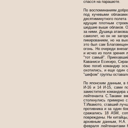
спасся на парашюте.
По воспоминаниям добров
под кучевыми облаками
десятиминутного полета 
идущие плотным строем
шедшие выше облаков. Он
за ними. Душица атакова
самолет, но он не заго
пикированием, но на вы
это был сам Благовещенс
огонь. Но очереди внеза
и исчез из поля зрения 
"тот самый". Приехавши
Каваниси Есихиро, Сираи
бою погиб командир эск
охотились, и еще один 
"шефом" группы оставал
По японским данным, в 
И-16 и 14 И-15, сами п
заместителя командира 
лейтенанта С.Таками в
столкнулись примерно с
Т.Ивамото, сгавший луч
противника и за один бо
сражались 18 А5М, соп
повреждены. Ни китайцы,
архивным данным, Н.А.
февраля лейтенантами 