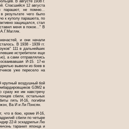
ольцев. В августе 1938 г.
й. Спасшийся 12 августа
л парашют, не помню...
в результате чего было
ую к куполу парашюта, по
 активно защищался, стал
ставил меня в покое..." В
А.Г.Магляк.
иачастей, и они начали
талось. В 1938 - 1939 гг.
оуков" 111 в дальнейших
целевшие истребители еще
ю), а сами отправлялись
 осваивавшая И-15. 17-ю
адрилью вывели из боев в
етчиков уже пересело на
ый крупный воздушный бой
бомбардировщиков G3M2 в
о сразу же им навстречу
японцев сбили, остальных
биты пять И-16, погибли
жэн, Ва И и Ли Пэнсян.
, что в бою, кроме И-16,
скадрилий сбили по четыре
андир 22-й эскадрильи Лю
нчэнь таранил японца и