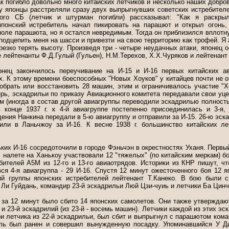
к погибло довольно много китайских летчиков и несколько наших добров
у японцы расстреляли сразу двух выпрыгнувших советских истребителе
того СБ (летчик и штурман погибли) рассказывал: "Как я раскры
понский истребитель начал пикировать на парашют и открыл огонь, 
поле парашюта, но я остался невредимым. Тогда он приблизился вплотн
 подцепить меня на шасси и привезти на свою территорию как трофей. Я
езко терять высоту. Произведя три - четыре неудачных атаки, японец о
 лейтенанты Ф.Д.Гулый (Гульен), Н.М.Терехов, Х.Х.Чуряков и лейтенант 
онец закончилось переучивание на И-15 и И-16 первых китайских ав
. К этому времени боеспособных "Новых Хоуков" у китайцев почти не ос
обрать или восстановить 28 машин, этим и ограничивалось участие "Х
ерь, эскадрильи по приказу Авиационного комитета передавали свои у
м (иногда в состав другой авиагруппы переводили эскадрилью полность
в конце 1937 г. к 4-й авиагруппе постепенно присоединилась и 3-я,
ения Нанкина передали в 5-ю авиагруппу и отправили за И-15. 26-ю эск
вили в Ланьчжоу за И-16. К весне 1938 г. большинство китайских л
ьких И-16 сосредоточили в городе Фэньчэн в окрестностях Уханя. Перв
В налете на Ханькоу участвовали 12 "тяжелых" (по китайским меркам) 
бителей А5М из 12-го и 13-го авиаотрядов. Историки из КНР пишут, чт
ся 4-я авиагруппа - 29 И-16. Спустя 12 минут ожесточенного боя 12 
й группы японских истребителей лейтенант Т.Канеко. В бою были с
 Ли Гуйдань, командир 23-й эскадрильи Люй Цзи-чуиь и летчики Ба Цинч
за 12 минут было сбито 14 японских самолетов. Они также утверждают
 и 23-й эскадрилий (из 23-й - восемь машин). Летчики каждой из этих э
ри летчика из 22-й эскадрильи, был сбит и выпрыгнул с парашютом ком
ель был ранен и совершил вынужденную посадку. Упоминавшийся У Ди