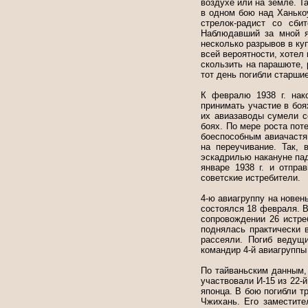
воздухе или на земле. Та
в одном бою над Ханько
стрелок-радист со сби
Наблюдавший за мной я
несколько разрывов в ку
всей вероятности, хотел
скользить на парашюте, р
тот день погибли старшие
К февралю 1938 г. нак
принимать участие в боях
их авиазаводы сумели с
боях. По мере роста пот
боеспособным авиачастя
на переучивание. Так, 
эскадрилью накануне пад
январе 1938 г. и отпра
советские истребители.
4-ю авиагруппу на новен
состоялся 18 февраля. 
сопровождении 26 истре
поднялась практически в
рассеяли. Погиб ведущи
командир 4-й авиагруппы
По тайваньским данным, 
участвовали И-15 из 22-й
японца. В бою погибли т
Чжихань. Его заместит