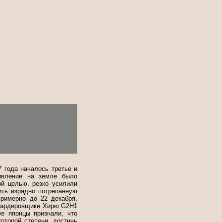
 года началось третье и
тивление на земле было
ой целью, резко усилили
ить изрядно потрепанную
римерно до 22 декабря,
омбардировщики Хирю G2H1
е японцы признали, что
оторой степени, достичь