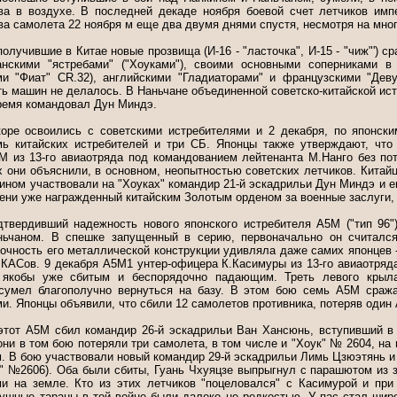
ва в воздухе. В последней декаде ноября боевой счет летчиков имп
два самолета 22 ноября м еще два двумя днями спустя, несмотря на мно
олучившие в Китае новые прозвища (И-16 - "ласточка", И-15 - "чиж"') 
нскими "ястребами" ("Хоуками"), своими основными соперниками в 
ми "Фиат" CR.32), английскими "Гладиаторами" и французскими "Дев
ть машин не делалось. В Наньчане объединенной советско-китайской ис
время командовал Дун Миндэ.
оре освоились с советскими истребителями и 2 декабря, по японски
ь китайских истребителей и три СБ. Японцы также утверждают, что
М из 13-го авиаотряда под командованием лейтенанта М.Нанго без по
х они объяснили, в основном, неопытностью советских летчиков. Китайц
ном участвовали на "Хоуках" командир 21-й эскадрильи Дун Миндэ и е
ени уже награжденный китайским Золотым орденом за военные заслуги, 
твердивший надежность нового японского истребителя А5М ("тип 96"
ьчаном. В спешке запущенный в серию, первоначально он считался
очность его металлической конструкции удивляла даже самих японцев -
КАСов. 9 декабря А5М1 унтер-офицера К.Касимуры из 13-го авиаотряда
I, якобы уже сбитым и беспорядочно падающим. Треть левого крыла
 сумел благополучно вернуться на базу. В этом бою семь А5М сража
и. Японцы объявили, что сбили 12 самолетов противника, потеряв один
этот А5М сбил командир 26-й эскадрильи Ван Хансюнь, вступивший в 
они в том бою потеряли три самолета, в том числе и "Хоук" № 2604, на
. В бою участвовали новый командир 29-й эскадрильи Лимь Цзюэтянь и
ук" №2606). Оба были сбиты, Гуань Чхуяцзе выпрыгнул с парашютом из 
и на земле. Кто из этих летчиков "поцеловался" с Касимурой и при 
душные тараны в той войне были далеко не редкостью. У пас стал шир