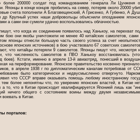
ю более 200000 солдат под командованием генерала Ли Цунженя о
. Японцы в конце концов пробились на север, потеряв около 20000 уб
оевые счета пополнили А Благовещенский, А Грисенко, А Губенко, А Души
и др Крупный успех наши добровольцы объяснили опозданием японск
ами а сами они сумели удачно воспользовались облачностью.
ишут, что когда их соединение появилось над Ханькоу, на перехват п
ном бою они якобы уничтожили не менее 40 китайских самолетов, сами 
ом японцы отнесли большую часть своего успеха за счет неопытност
основе японских источников) в бою участвовало 67 советских самолетов
ают, что китайцы потеряли 9 самолетов. Японцы пишут что, несмотря 
и, что численность самолетов в ПВО Ханькоу восстановилась (что
д боев). Кстати, именно в апреле 13-й авиаотряд, понесший в воздуш
нхая на переформирование. Японское правительство косвенно признал
чиков, в апреле 1938 г по дипломатическим каналам потребовав от ССС
требование было категорически и недвусмысленно отвергнуто. Нарк
явил что СССР вправе оказывать помощь любому иностранному госуд
а тем более непонятны что, по уверению японских властей, в Китае не
м а то, что в Китае происходит квалифицируется Японией лишь как "ин
ий ничего общего с состоянием воины между двумя независимыми
 воевать в Китае.
лы порталов: