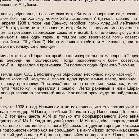
вершенный А.Губенко.
 наши добровольцы на советских истребителях совершили еще нескол
ушном бою над Ханькоу летчик 22-й эскадрильи У Динчэнь таранил на 
 апреля 1938 г. тоже над Ханькоу геройски погиб младший лейтенан
 И-15 окружили пять японцев и истребитель получил многочисленн
ом, а протаранил вражеский самолет и погиб. Его тело месяц спустя о
оминают и еще один таран: в том же бою героически погиб советс
о-китайски - "Шу Сыде"). Но по мнению истребителя Н.Г.Козлова, при ат
атаки и столкнулся с японцем.
инает летчика Шарая, который после изнурительных маневров в "карус
 но очереди не последовало. Тогда разгоряченный боем советски
гать!" и... врезался в противника. Он получил орден Красного Знамени.
земли врач С.С. Белолипецкий обрисовал несколько иную картину: "
После короткой "карусели" японец вдруг круто взмыл вверх, повернул
своему противнику. "Ласточка" пошла на снижение. Казалось, 'ипом
 пути "ласточку" и врезался в землю." Легко раненный в ноги Шар
 японца взорвала патронный ящик. Как писал врач, судя по найденным
м.
августе 1938 г. над Наньчаном и не исключено, что его противником о
енант-коммодор М.Нанго, погибший 18 июля над Наночаном. По слов
. В тот день шесть А5М из только что сформированного 15-го авиа
адиаторами" Мк.1. Когда ведущий группы М.Нанго добил поврежденный 
иска нового противника, в него  врезался другой горящий китайск
ы подробностей этого боя не сообщают, а в английских источниках можн
оветский доброволец В.Дадонов, спасшийся на парашюте. Японцы пишу