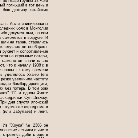
ел во главе группы 12 А5М
ный погибший в тот день и
м бою дюжину китайских
араны были инициированы
следних боях в Монголии
либо документами, но сам
е самолетов в воздухе. И
 шли на таран, старались
ых случаях не сообщают.
 рухнет и сопротивление
отря на огромные потери,
 самолетов значительно
, что к началу 1938 г. в
 японцы к этому времени
ь уделялось Уханю (его
а резко увеличила частоту
вождая бомбардировщики,
ах без потерь. В том бою
уках" 111 и одном Фиате
 эскадрильи Сун Эньчжу.
Три дня спустя японский
ри штурмовке аэродрома в
 (или Забулаев) и лейт.
. Из "Хоука" № 2306 он
 японские летчики с чисто
, стремясь добить еще в