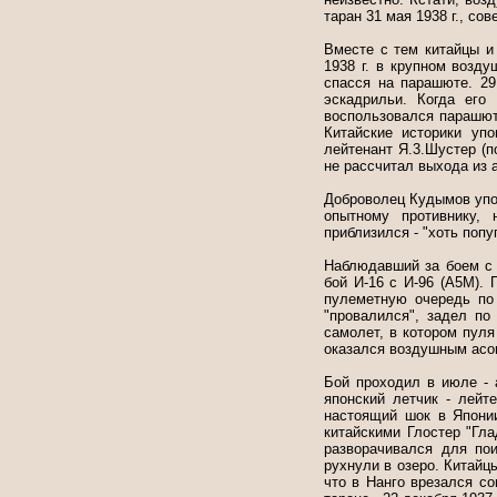
таран 31 мая 1938 г., со
Вместе с тем китайцы и
1938 г. в крупном возд
спасся на парашюте. 29
эскадрильи. Когда его
воспользовался парашют
Китайские историки уп
лейтенант Я.3.Шустер (п
не рассчитал выхода из 
Доброволец Кудымов упом
опытному противнику,
приблизился - "хоть попу
Наблюдавший за боем с 
бой И-16 с И-96 (А5М). 
пулеметную очередь по 
"провалился", задел по
самолет, в котором пуля
оказался воздушным асо
Бой проходил в июле - 
японский летчик - лейт
настоящий шок в Японии
китайскими Глостер "Гл
разворачивался для по
рухнули в озеро. Китайц
что в Нанго врезался с