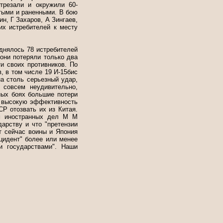
трезали и окружили 60-
итыми и раненными. В бою
н, Г Захаров, А Зингаев,
их истребителей к месту
однялось 78 истребителей
они потеряли только два
и своих противников. По
, в том числе 19 И-15бис
на столь серьезный удар,
 совсем неудивительно,
ных боях большие потери
о высокую эффективность
Р отозвать их из Китая.
ом иностранных дел М М
арству и что "претензии
т сейчас воины и Япония
цидент" более или менее
 государствами". Наши