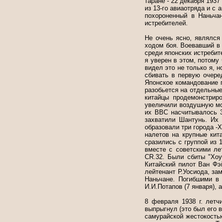
таране - 22 декабря 1937
из 13-го авиаотряда и с 
похороненный в Наньча
истребителей.
Не очень ясно, являлся
ходом боя. Воевавший в
среди японских истребит
я уверен в этом, потому
видел это не только я, 
сбивать в первую очере
Японское командование 
разобьется на отдельные
китайцы продемонстрир
увеличили воздушную мощ
их ВВС насчитывалось 3
захватили Шантунь. Их
образовали три города -Х
налетов на крупные кит
сразились с группой из 
вместе с советскими ле
CR.32. Были сбиты "Хоу
Китайский пилот Ван Фэ
лейтенант Р.Уосиода, за
Наньчане. Погибшими в 
И.И.Потапов (7 января), а
8 февраля 1938 г. лет
выпрыгнул (это был его в
самурайской жестокость