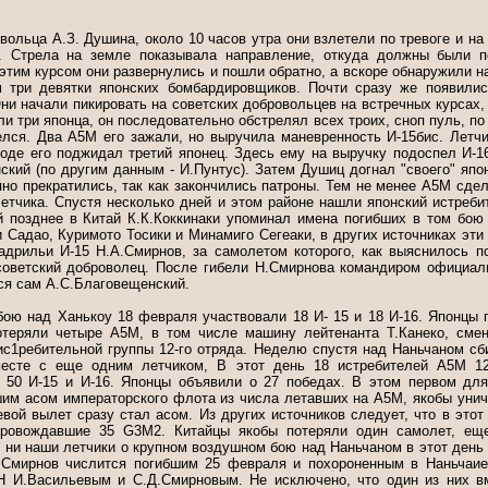
ольца А.З. Душина, около 10 часов утра они взлетели по тревоге и на
. Стрела на земле показывала направление, откуда должны были п
этим курсом они развернулись и пошли обратно, а вскоре обнаружили на
 три девятки японских бомбардировщиков. Почти сразу же появились
и начали пикировать на советских добровольцев на встречных курсах,
ли три японца, он последовательно обстрелял всех троих, сноп пуль, по
релся. Два А5М его зажали, но выручила маневренность И-15бис. Летчи
ходе его поджидал третий японец. Здесь ему на выручку подоспел И-16
кий (по другим данным - И.Пунтус). Затем Душиц догнал "своего" япо
пно прекратились, так как закончились патроны. Тем не менее А5М сде
летчика. Спустя несколько дней и этом районе нашли японский истреб
й позднее в Китай К.К.Коккинаки упоминал имена погибших в том бою 
 Садао, Куримото Тосики и Минамиго Сегеаки, в других источниках эти
адрильи И-15 Н.А.Смирнов, за самолетом которого, как выяснилось п
советский доброволец. После гибели Н.Смирнова командиром официаль
ся сам А.С.Благовещенский.
бою над Ханькоу 18 февраля участвовали 18 И- 15 и 18 И-16. Японцы 
отеряли четыре А5М, в том числе машину лейтенанта Т.Канеко, сме
ис1ребительной группы 12-го отряда. Неделю спустя над Наньчаном сби
месте с еще одним летчиком, В этот день 18 истребителей А5М 12-
 50 И-15 и И-16. Японцы объявили о 27 победах. В этом первом дл
шим асом императорского флота из числа летавших на А5М, якобы унич
евой вылет сразу стал асом. Из других источников следует, что в этот 
ровождавшие 35 G3M2. Китайцы якобы потеряли один самолет, ещ
 ни наши летчики о крупном воздушном бою над Наньчаном в этот день
 Смирнов числится погибшим 25 февраля и похороненным в Наньчаие
Н И.Васильевым и С.Д.Смирновым. Не исключено, что один из них в