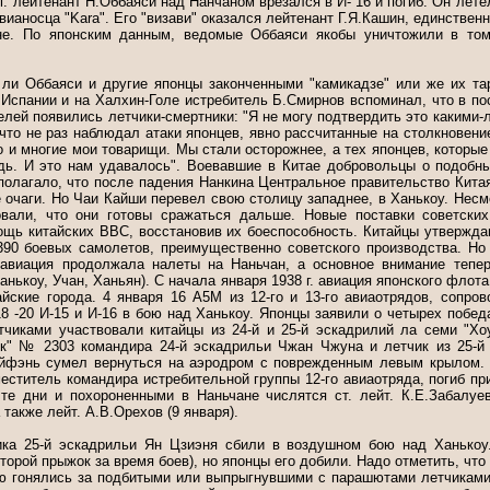
 г. лейтенант Н.Оббаяси над Нанчаном врезался в И- 16 и погиб. Он лет
авианосца "Kara". Его "визави" оказался лейтенант Г.Я.Кашин, единствен
не. По японским данным, ведомые Оббаяси якобы уничтожили в то
 ли Оббаяси и другие японцы законченными "камикадзе" или же их т
 Испании и на Халхин-Голе истребитель Б.Смирнов вспоминал, что в по
елей появились летчики-смертники: "Я не могу подтвердить это какими-
 что не раз наблюдал атаки японцев, явно рассчитанные на столкновени
но и многие мои товарищи. Мы стали осторожнее, а тех японцев, которые
дь. И это нам удавалось". Воевавшие в Китае добровольцы о подобн
полагало, что после падения Нанкина Центральное правительство Китая
 очаги. Но Чаи Кайши перевел свою столицу западнее, в Ханькоу. Несм
овали, что они готовы сражаться дальше. Новые поставки советских
ь китайских ВВС, восстановив их боеспособность. Китайцы утверждают
90 боевых самолетов, преимущественно советского производства. Но
 авиация продолжала налеты на Наньчан, а основное внимание тепер
анькоу, Учан, Ханьян). С начала января 1938 г. авиация японского флот
айские города. 4 января 16 А5М из 12-го и 13-го авиаотрядов, сопро
18 -20 И-15 и И-16 в бою над Ханькоу. Японцы заявили о четырех побед
тчиками участвовали китайцы из 24-й и 25-й эскадрилий ла семи "Хо
к" № 2303 командира 24-й эскадрильи Чжан Чжуна и летчик из 25-й
йфэнь сумел вернуться на аэродром с поврежденным левым крылом. 
меститель командира истребительной группы 12-го авиаотряда, погиб п
те дни и похороненными в Наньчане числятся ст. лейт. К.Е.Забалуев
 также лейт. А.В.Орехов (9 января).
чика 25-й эскадрильи Ян Цзиэня сбили в воздушном бою над Ханькоу
торой прыжок за время боев), но японцы его добили. Надо отметить, что
ю гонялись за подбитыми или выпрыгнувшими с парашютами летчиками