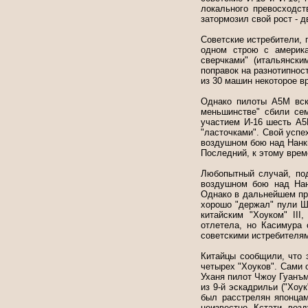
локального превосходст
затормозил свой рост - 
Советские истребители, п
одном строю с америка
сверчками" (итальянски
поправок на разнотипнос
из 30 машин некоторое 
Однако пилоты А5М вск
меньшинстве" сбили сем
участием И-16 шесть А5
"ласточками". Свой успе
воздушном бою над Нанки
Последний, к этому врем
Любопытный случай, под
воздушном бою над Нан
Однако в дальнейшем пр
хорошо "держал" пули Ш
китайским "Хоуком" II
отлетела, но Касимура
советскими истребителям
Китайцы сообщили, что 
четырех "Хоуков". Сами 
Уханя пилот Чжоу Гуанъм
из 9-й эскадрильи ("Хо
был расстрелян японцам
неизвестно. Кстати, воз