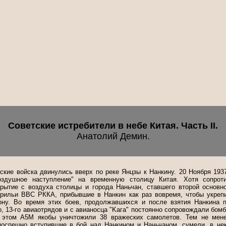
Советские истребители в небе Китая. Часть II.
Анатолий Демин.
ские войска двинулись вверх по реке Янцзы к Нанкину. 20 Ноября 1937
оздушное наступление" на временную столицу Китая. Хотя сопро
ытие с воздуха столицы и города Наньчан, ставшего второй основн
дрильи ВВС РККА, прибывшие в Нанкин как раз вовремя, чтобы укреп
ону. Во время этих боев, продолжавшихся и после взятия Нанкина п
о, 13-го авиаотрядов и с авианосца "Kaгa" постоянно сопровождали б
этом А5М якобы уничтожили 38 вражеских самолетов. Тем не мене
 поспешно вступившие в бой над Нанкином и Наньчаном, сумели, в нек