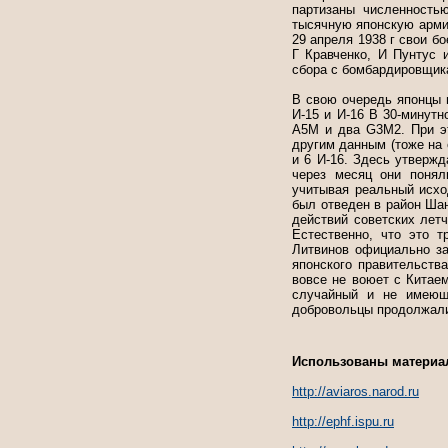
партизаны численность
тысячную японскую армии
29 апреля 1938 г свои б
Г Кравченко, И Пунтус 
сбора с бомбардировщик
В свою очередь японцы п
И-15 и И-16 В 30-минут
А5М и два G3M2. При эт
другим данным (тоже на 
и 6 И-16. Здесь утвержд
через месяц они понял
учитывая реальный исхо
был отведен в район Ша
действий советских лет
Естественно, что это 
Литвинов официально за
японского правительств
вовсе не воюет с Китае
случайный и не имеющ
добровольцы продолжали
Использованы материа
http://aviaros.narod.ru
http://ephf.ispu.ru