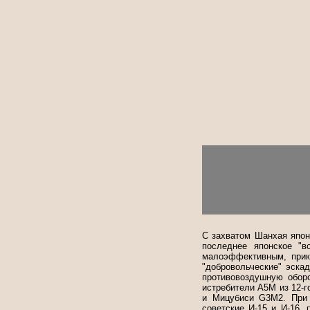
С захватом Шанхая япон
последнее японское "в
малоэффективным, прикр
"добровольческие" эска
противовоздушную обор
истребители А5М из 12-г
и Мицубиси G3M2. При 
советские И-15 и И-16,