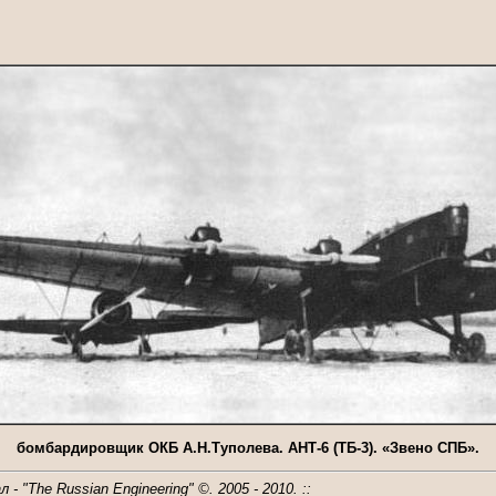
бомбардировщик ОКБ А.Н.Туполева. АНТ-6 (ТБ-3). «Звено СПБ».
 "The Russian Engineering" ©. 2005 - 2010. ::