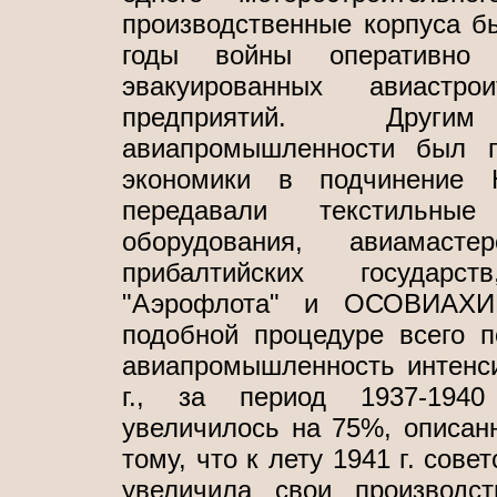
производственные корпуса б
годы войны оперативно 
эвакуированных авиастро
предприятий. Други
авиапромышленности был п
экономики в подчинение 
передавали текстильны
оборудования, авиамаст
прибалтийских государс
"Аэрофлота" и ОСОВИАХИМ
подобной процедуре всего п
авиапромышленность интенси
г., за период 1937-1940 
увеличилось на 75%, описанн
тому, что к лету 1941 г. сов
увеличила свои производс