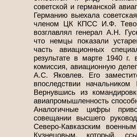
советской и германской авиа
Германию выехала советская
членом ЦК КПСС И.Ф. Тевос
возглавлял генерал А.Н. Гу
что немцы показали устаре
часть авиационных специа
результате в марте 1940 г.
комиссия, авиационную делег
А.С. Яковлев. Его замести
впоследствии начальником 
Вернувшись из командировк
авиапромышленность способна
Аналогичные цифры приво
совещании высшего руково
Северо-Кавказским военным
Кузнецовым, который, сс