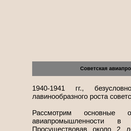
Советская авиапр
1940-1941 гг., безуслов
лавинообразного роста совет
Рассмотрим основные ос
авиапромышленности в 
Просуществовав около 2 л