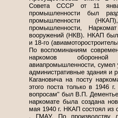
Совета СССР от 11 янва
промышленности был разд
промышленности (НКАП)
промышленности, Наркома
вооружений (НКВ). НКАП был 
и 18-го (авиамоторостроитель
По воспоминаниям современ
наркомов оборонной
авиапромышленности, сумел 
административные здания и р
Кагановича на посту нарко
этого поста только в 1946 
вопросам" был В.П. Дементье
наркомате была создана нов
мая 1940 г. НКАП состоял из 
, ГМАУ, По производству 