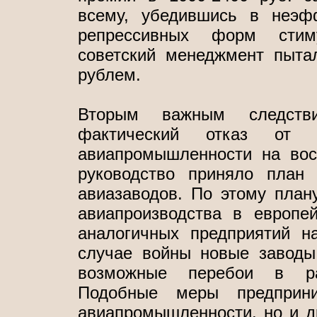
всему, убедившись в неэф
репрессивных форм стиму
советский менеджмент пыта
рублем.
Вторым важным следстви
фактический отказ от п
авиапромышленности на вост
руководство приняло план
авиазаводов. По этому план
авиапроизводства в европе
аналогичных предприятий н
случае войны новые заводы
возможные перебои в раб
Подобные меры предприн
авиапромышленности, но и д