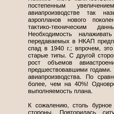
постепенным увеличен
авиапроизводстве так на
аэропланов нового поколе
тактико-техническим да
Необходимость налаживат
передаваемых в НКАП предп
спад в 1940 г.; впрочем, эт
старые типы. С другой сторо
рост объемов авиастрое
предшествовавшими годами. У
авиапроизводства. По срав
более, чем на 40%! Одновр
выполняемость плана.
К сожалению, столь бурное
стороны. Повторилась сит