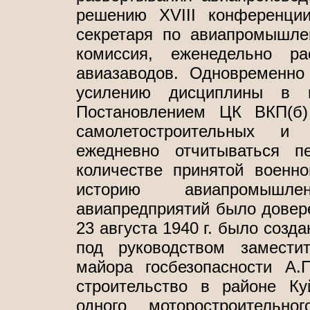
решению XVIII конференци
секретаря по авиапромышле
комиссия, еженедельно ра
авиазаводов. Одновременн
усилению дисциплины в в
Постановлением ЦК ВКП(б)
самолетостроительных и
ежедневно отчитываться 
количестве принятой военн
историю авиапромышле
авиапредприятий было довер
23 августа 1940 г. было созд
под руководством замести
майора госбезопасности А.
строительство в районе К
одного моторостроитель