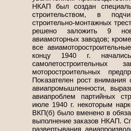
НКАП был создан специаль
строительством, в подч
строительно-монтажных трест
решено заложить 9 нов
авиамоторных заводов; кроме
все авиамоторостроительны
концу 1940 г. началис
самолетостроительных 
моторостроительных предп
Показателен рост внимания 
авиапромышленности, выра
авиапроблем партийных стр
июле 1940 г. некоторым нар
ВКП(б) было вменено в обяза
выполнение заказов НКАП. Сп
развертывания авиапроизвод