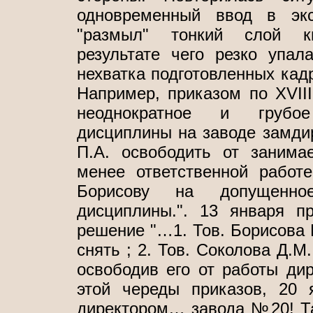
одновременный ввод в экс
"размыл" тонкий слой кв
результате чего резко упал
нехватка подготовленных ка
Например, приказом по XVII
неоднократное и грубое
дисциплины на заводе замдир
П.А. освободить от занима
менее ответственной работ
Борисову на допущенное
дисциплины.". 13 января 
решение "…1. Тов. Борисова 
снять ; 2. Тов. Соколова Д.М
освободив его от работы ди
этой череды приказов, 20 
директором… завода №20! Та