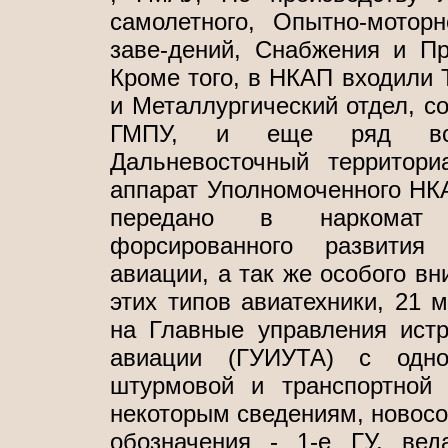
самолетного, Опытно-мотор
заве-дений, Снабжения и П
Кроме того, в НКАП входили Т
и Металлургический отдел, с
ГМПУ, и еще ряд вспом
Дальневосточный территор
аппарат Уполномоченного НКА
передано в наркомат э
форсированного развития
авиации, а так же особого вн
этих типов авиатехники, 21 
на Главные управления истр
авиации (ГУИУТА) с одно
штурмовой и транспортной
некоторым сведениям, новосо
обозначения - 1-е ГУ, вед