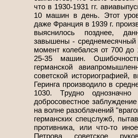
что в 1930-1931 гг. авиавыпус
10 машин в день. Этот уров
даже Франция в 1939 г. произ
выяснилось позднее, да
завышены - среднемесячный 
момент колебался от 700 до 
25-35 машин. Ошибочност
германской авиапромышлен
советской историографией, в
Геринга производило в средне
1030. Трудно однозначно
добросовестное заблуждение 
на волне разоблачений "враго
германских спецслужб, пытав
противника, или что-то ино
Петрова советское ру