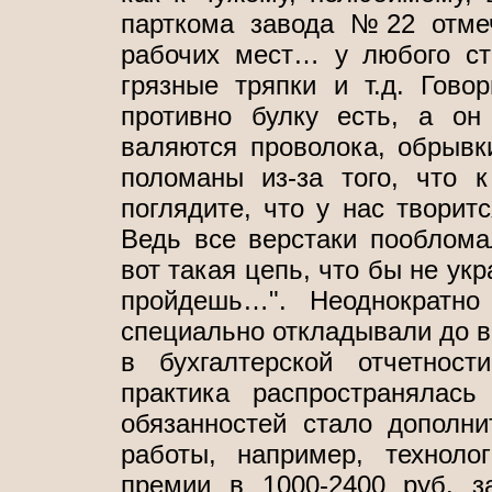
парткома завода №22 отме
рабочих мест… у любого ст
грязные тряпки и т.д. Гово
противно булку есть, а он 
валяются проволока, обрывки
поломаны из-за того, что 
поглядите, что у нас творит
Ведь все верстаки пооблома
вот такая цепь, что бы не укр
пройдешь…". Неоднократно
специально откладывали до в
в бухгалтерской отчетност
практика распространялас
обязанностей стало дополни
работы, например, техноло
премии в 1000-2400 руб. з