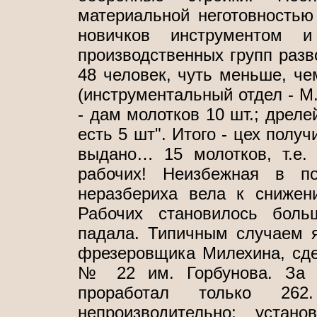
материальной неготовностью
новичков инструментом и 
производственных групп разв
48 человек, чуть меньше, ч
(инструментальный отдел - М
- дам молотков 10 шт.; дреле
есть 5 шт". Итого - цех полу
выдано… 15 молотков, т.е.
рабочих! Неизбежная в по
неразбериха вела к снижен
Рабочих становилось боль
падала. Типичным случаем я
фрезеровщика Милехина, сде
№ 22 им. Горбунова. За 
проработал только 26
непроизводительно: устан